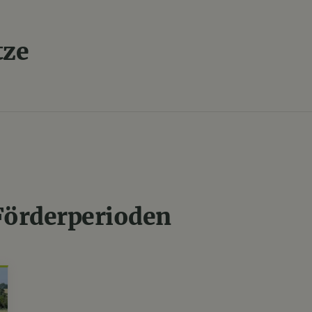
tze
 Förderperioden