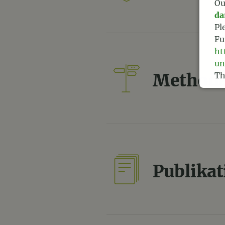
Ou
da
Pl
Fu
ht
un
Method
Th
Te
Publika