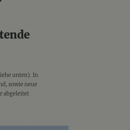
htende
iehe unten). In
ind, sowie neue
 abgeleitet