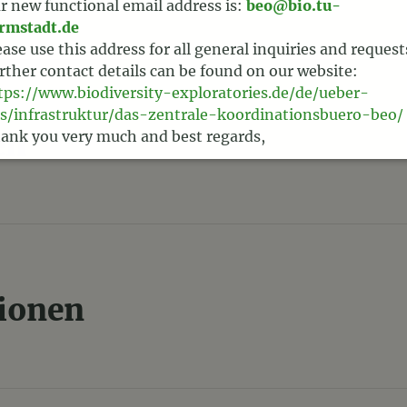
r new functional email address is:
beo@bio.tu-
rmstadt.de
ease use this address for all general inquiries and request
rther contact details can be found on our website:
tps://www.biodiversity-exploratories.de/de/ueber-
s/infrastruktur/das-zentrale-koordinationsbuero-beo/
en
ank you very much and best regards,
am BEO
tionen