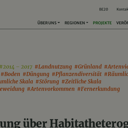
BE20
Konta
ÜBER UNS
REGIONEN
PROJEKTE
VERÖ
#2014 – 2017
#Landnutzung #Grünland #Artenvie
 #Boden #Düngung #Pflanzendiversität #Räumli
umliche Skala #Störung #Zeitliche Skala
Beweidung #Artenvorkommen #Fernerkundung
ung über Habitatheterog