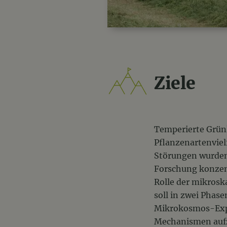
Ziele
Temperierte Grünl
Pflanzenartenviel
Störungen wurden 
Forschung konzent
Rolle der mikrosk
soll in zwei Phas
Mikrokosmos-Exp
Mechanismen aufz