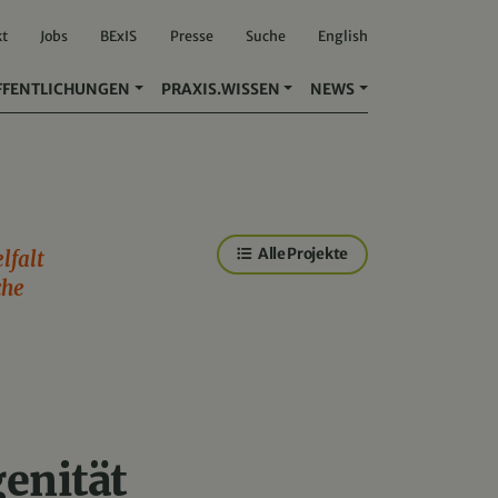
kt
Jobs
BExIS
Presse
Suche
English
FFENTLICHUNGEN
PRAXIS.WISSEN
NEWS
Alle Projekte
lfalt
che
enität