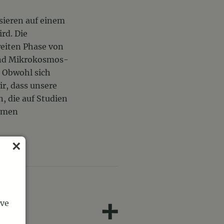
sieren auf einem
rd. Die
weiten Phase von
und Mikrokosmos-
 Obwohl sich
r, dass unsere
, die auf Studien
ismen
ave