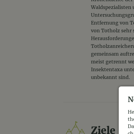
Waldspezialisten 
Untersuchungsgru
Entfernung von To
von Totholz sehr s
Herausforderungen
Totholzanreicheru
gemeinsam auftret
meist getrennt we
Insektentaxa unte
unbekannt sind.
N
He
th
Da
Ziele
ch