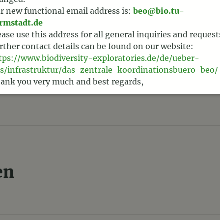
r new functional email address is:
beo@bio.tu-
rmstadt.de
ease use this address for all general inquiries and request
rther contact details can be found on our website:
tps://www.biodiversity-exploratories.de/de/ueber-
s/infrastruktur/das-zentrale-koordinationsbuero-beo/
sen
ank you very much and best regards,
am BEO
en