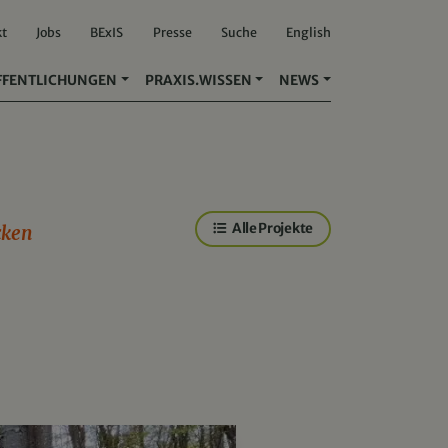
kt
Jobs
BExIS
Presse
Suche
English
FFENTLICHUNGEN
PRAXIS.WISSEN
NEWS
Alle Projekte
cken