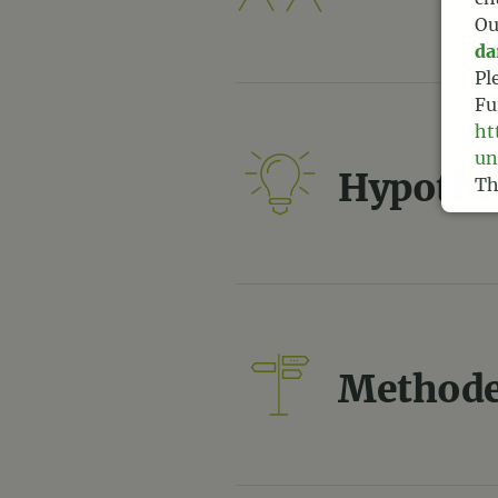
Ou
da
Pl
Fu
ht
un
Hypothe
Th
Te
Method