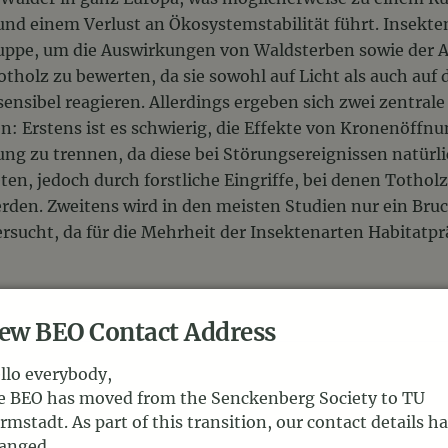
und einem Verlust an Ökosystemstabilität führt. Insekten
ppe, um die Auswirkungen von Waldsterben sowie der A
tholz zu bewerten, da sie sowohl auf Licht als auch auf 
ensibel reagieren. Allerdings ergeben sich zwei zentrale
: Erstens ist es schwierig, die Effekte von Kronenöffn
ng zu trennen, da diese bei Störungsereignissen natürl
en, jedoch durch forstliche Eingriffe, bei denen Totholz
rden. Zweitens wird in den meisten Studien nur ein Bruc
rsucht, da für die Mehrheit der Insektenarten Habitatp
ew BEO Contact Address
llo everybody,
e BEO has moved from the Senckenberg Society to TU
rmstadt. As part of this transition, our contact details h
anged.