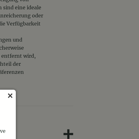
 sind eine ideale
nreicherung oder
die Verfügbarkeit
ungen und
icherweise
 entfernt wird,
hteil der
räferenzen
ave