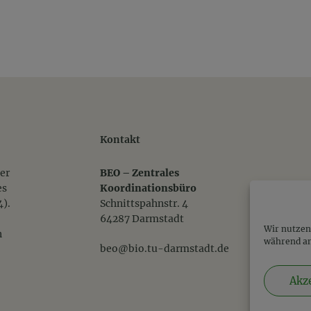
Kontakt
er
BEO – Zentrales
es
Koordinationsbüro
).
Schnittspahnstr. 4
64287 Darmstadt
Wir nutzen 
n
während an
beo@bio.tu-darmstadt.de
Akz